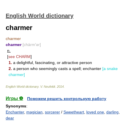
English World dictionary
charmer
charmer
charmer
[chärm′ər]
n.
[
see
CHARM
]
1.
a delightful, fascinating, or attractive person
2.
a person who seemingly casts a spell; enchanter
[a snake
charmer]
English World dictionary
.
V. Neufeldt
.
2014
.
Игры ⚽
Поможем решить контрольную работу
Synonyms
:
Enchanter
,
magician
,
sorcerer
/
Sweetheart
,
loved one
,
darling
,
dear