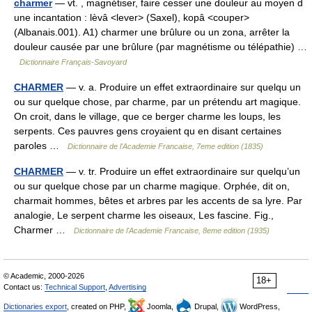
charmer
— vt. , magnétiser, faire cesser une douleur au moyen d
une incantation : lèvâ <lever> (Saxel), kopâ <couper>
(Albanais.001). A1) charmer une brûlure ou un zona, arrêter la
douleur causée par une brûlure (par magnétisme ou télépathie) …
Dictionnaire Français-Savoyard
CHARMER
— v. a. Produire un effet extraordinaire sur quelqu un
ou sur quelque chose, par charme, par un prétendu art magique.
On croit, dans le village, que ce berger charme les loups, les
serpents. Ces pauvres gens croyaient qu en disant certaines
paroles …
Dictionnaire de l'Academie Francaise, 7eme edition (1835)
CHARMER
— v. tr. Produire un effet extraordinaire sur quelqu’un
ou sur quelque chose par un charme magique. Orphée, dit on,
charmait hommes, bêtes et arbres par les accents de sa lyre. Par
analogie, Le serpent charme les oiseaux, Les fascine. Fig.,
Charmer …
Dictionnaire de l'Academie Francaise, 8eme edition (1935)
© Academic, 2000-2026
18+
Contact us:
Technical Support
,
Advertising
Dictionaries export
, created on PHP,
Joomla,
Drupal,
WordPress,