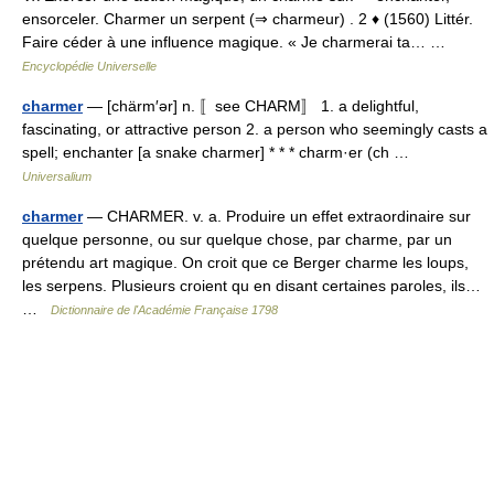
ensorceler. Charmer un serpent (⇒ charmeur) . 2 ♦ (1560) Littér.
Faire céder à une influence magique. « Je charmerai ta… …
Encyclopédie Universelle
charmer
— [chärm′ər] n. 〚see CHARM〛 1. a delightful,
fascinating, or attractive person 2. a person who seemingly casts a
spell; enchanter [a snake charmer] * * * charm·er (ch …
Universalium
charmer
— CHARMER. v. a. Produire un effet extraordinaire sur
quelque personne, ou sur quelque chose, par charme, par un
prétendu art magique. On croit que ce Berger charme les loups,
les serpens. Plusieurs croient qu en disant certaines paroles, ils…
…
Dictionnaire de l'Académie Française 1798