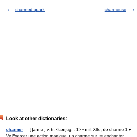
charmed quark
charmeuse
Look at other dictionaries:
charmer
— [ ʃarme ] v. tr. <conjug. : 1> • mil. XIIe; de charme 1 ♦
Vx Exercer une action magique, un charme sur. ⇒ enchanter,