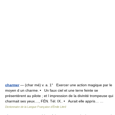
charmer
— (char mé) v. a. 1° Exercer une action magique par le
moyen d un charme. • Un faux ciel et une terre feinte se
présentèrent au pilote ; et l impression de la divinité trompeuse qui
charmait ses yeux...., FÉN. Tél. IX.. • Aurait elle appris… …
Dictionnaire de la Langue Française d'Émile Littré