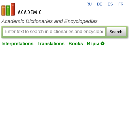
RU
DE
ES
FR
en-academic.com
Academic Dictionaries and Encyclopedias
Search!
Interpretations
Translations
Books
Игры ⚽