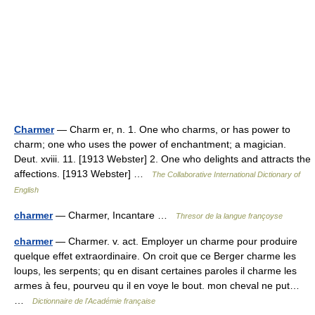
Charmer
— Charm er, n. 1. One who charms, or has power to
charm; one who uses the power of enchantment; a magician.
Deut. xviii. 11. [1913 Webster] 2. One who delights and attracts the
affections. [1913 Webster] …
The Collaborative International Dictionary of
English
charmer
— Charmer, Incantare …
Thresor de la langue françoyse
charmer
— Charmer. v. act. Employer un charme pour produire
quelque effet extraordinaire. On croit que ce Berger charme les
loups, les serpents; qu en disant certaines paroles il charme les
armes à feu, pourveu qu il en voye le bout. mon cheval ne put…
…
Dictionnaire de l'Académie française